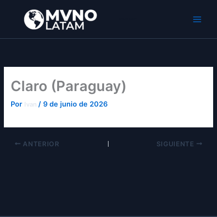
Ir
al
MVNO Latam
contenido
Claro (Paraguay)
Por
/
9 de junio de 2026
Ivan
ANTERIOR
SIGUIENTE