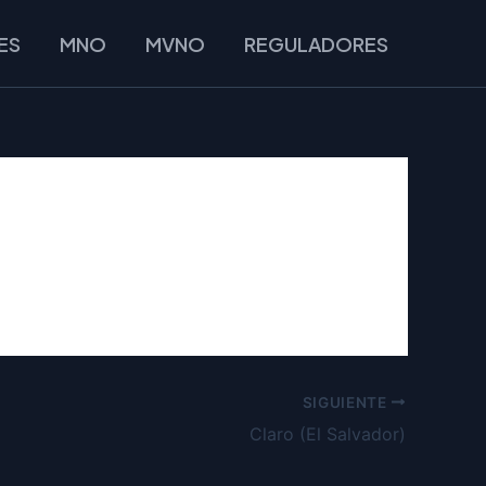
ES
MNO
MVNO
REGULADORES
SIGUIENTE
Claro (El Salvador)