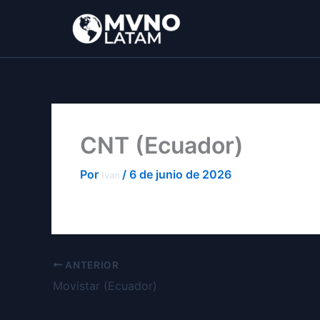
Ir
al
MVNO Latam
contenido
CNT (Ecuador)
Por
/
6 de junio de 2026
Ivan
ANTERIOR
Movistar (Ecuador)