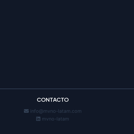
CONTACTO
info@mvno-latam.com
mvno-latam