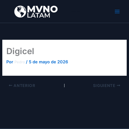
Ir
al
MVNO Latam
contenido
Digicel
Por
/
5 de mayo de 2026
Pedro
ANTERIOR
SIGUIENTE