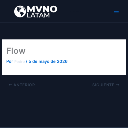
Ir
al
MVNO Latam
contenido
Flow
Por
/
5 de mayo de 2026
Pedro
ANTERIOR
SIGUIENTE