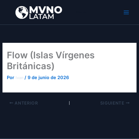
Ir
al
MVNO Latam
contenido
Flow (Islas Vírgenes
Británicas)
Por
/
9 de junio de 2026
Ivan
ANTERIOR
SIGUIENTE