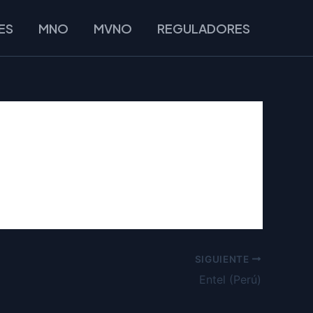
ES
MNO
MVNO
REGULADORES
SIGUIENTE
Entel (Perú)