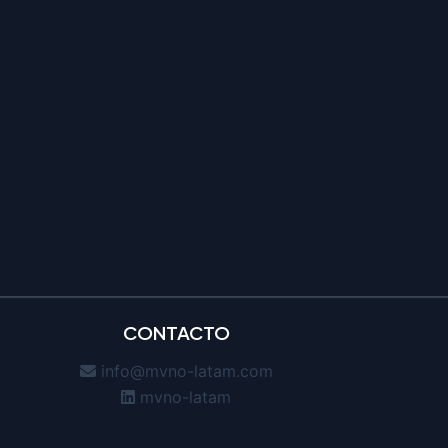
CONTACTO
info@mvno-latam.com
mvno-latam