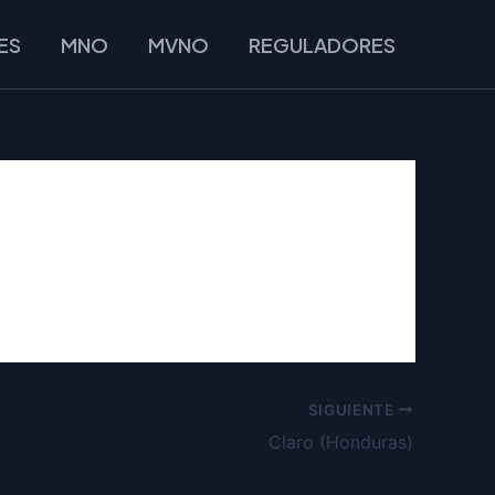
ES
MNO
MVNO
REGULADORES
SIGUIENTE
Claro (Honduras)