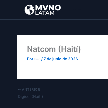
Ir
al
MVNO Latam
contenido
Natcom (Haití)
Por
/
7 de junio de 2026
Ivan
ANTERIOR
Digicel (Haití)