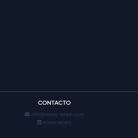
CONTACTO
info@mvno-latam.com
mvno-latam