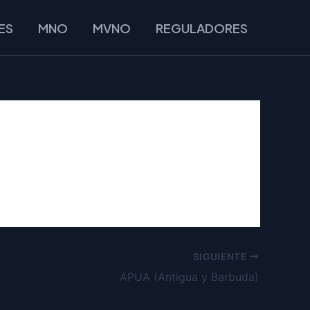
ES
MNO
MVNO
REGULADORES
SIGUIENTE
APUA (Antigua y Barbuda)