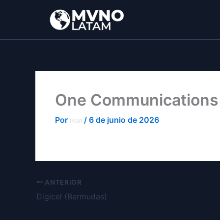
Ir
al
MVNO Latam
contenido
One Communications
Por
/
6 de junio de 2026
Ivan
ANTERIOR
Digicel (Bermudas)