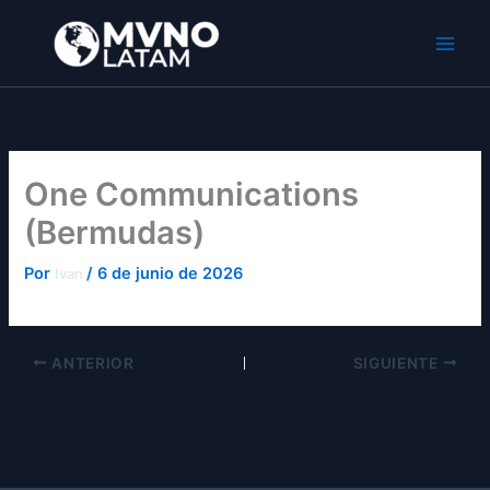
Ir
al
MVNO Latam
contenido
One Communications
(Bermudas)
Por
/
6 de junio de 2026
Ivan
ANTERIOR
SIGUIENTE