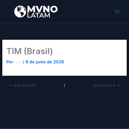
Ir
al
MVNO Latam
contenido
TIM (Brasil)
Por
/
6 de junio de 2026
Ivan
ANTERIOR
SIGUIENTE