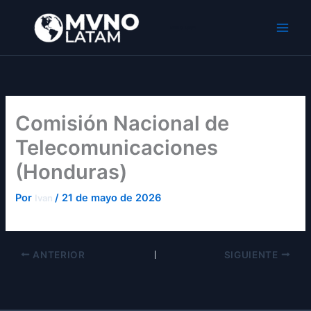
Ir
al
MVNO Latam
contenido
Comisión Nacional de
Telecomunicaciones
(Honduras)
Por
/
21 de mayo de 2026
Ivan
ANTERIOR
SIGUIENTE