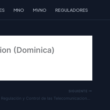
ES
MNO
MVNO
REGULADORES
ion (Dominica)
SIGUIENTE
Agencia de Regulación y Control de las Telecomunicaciones (Ecuador)