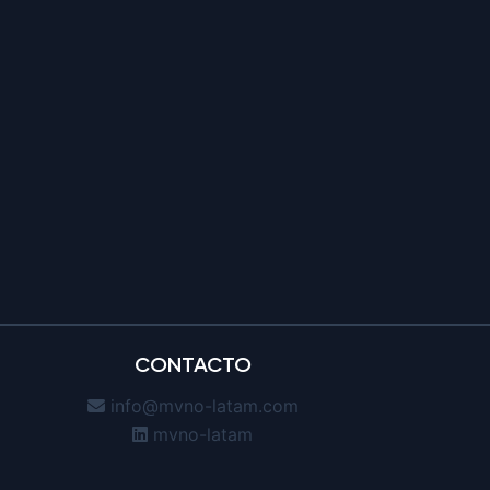
CONTACTO
info@mvno-latam.com
mvno-latam