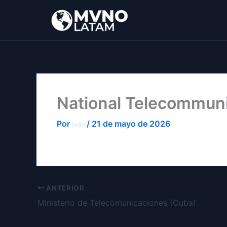
Ir
al
MVNO Latam
contenido
National Telecommuni
Por
/
21 de mayo de 2026
Ivan
ANTERIOR
Ministerio de Telecomunicaciones (Cuba)