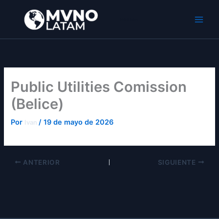
Ir
al
MVNO Latam
contenido
Public Utilities Comission
(Belice)
Por
/
19 de mayo de 2026
Ivan
ANTERIOR
SIGUIENTE