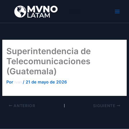
Ir
al
MVNO Latam
contenido
Superintendencia de
Telecomunicaciones
(Guatemala)
Por
/
21 de mayo de 2026
Ivan
ANTERIOR
SIGUIENTE