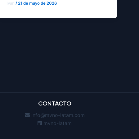
Ivan
/
21 de mayo de 2026
CONTACTO
info@mvno-latam.com
mvno-latam