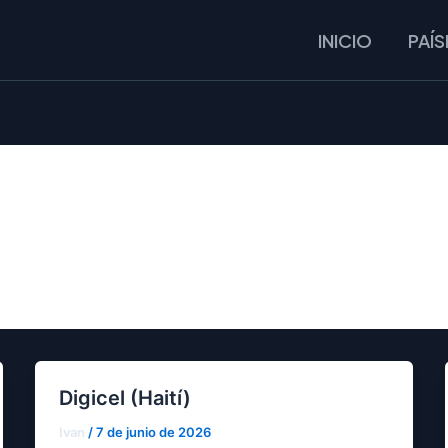
INICIO
PAÍS
Digicel (Haití)
Ivan
/
7 de junio de 2026